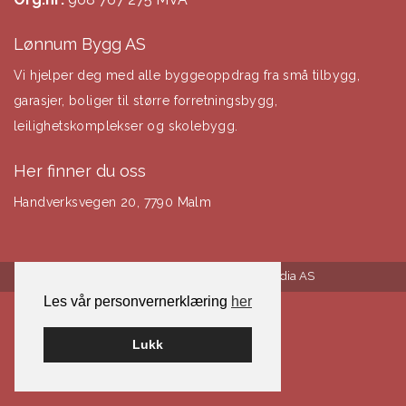
Lønnum Bygg AS
Vi hjelper deg med alle byggeoppdrag fra små tilbygg,
garasjer, boliger til større forretningsbygg,
leilighetskomplekser og skolebygg.
Her finner du oss
Handverksvegen 20, 7790 Malm
Bygget på WordPress av
Smart Media AS
Les vår personvernerklæring
her
Lukk