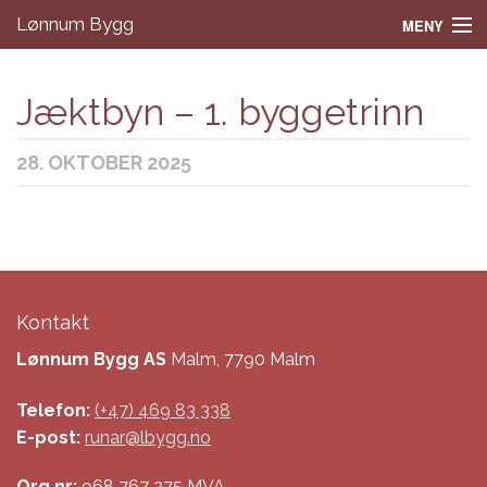
Lønnum Bygg
MENY
Hjem
Jæktbyn – 1. byggetrinn
Tjenester
28. OKTOBER 2025
Prosjekter
Om oss
Kontakt
Kontakt
Lønnum Bygg AS
Malm, 7790 Malm
Telefon:
(+47) 469 83 338
E-post:
runar@lbygg.no
Org.nr:
968 767 275 MVA