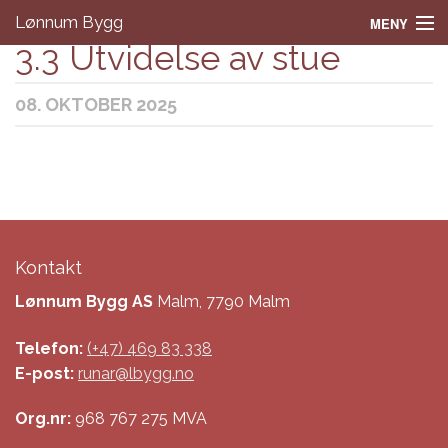
Lønnum Bygg
MENY
3.3 Utvidelse av stue
Hjem
08. OKTOBER 2025
Tjenester
Prosjekter
Om oss
Kontakt
Kontakt
Lønnum Bygg AS
Malm, 7790 Malm
Telefon:
(+47) 469 83 338
E-post:
runar@lbygg.no
Org.nr:
968 767 275 MVA